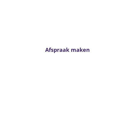
Advies nodig?
n neem contact met ons op. Voor passend advies staan onze adviseur
klaar!
Afspraak maken
Van Kerkhoff wonen en slapen
Trambaan 4 - 6657 CE Boven-Leeuwen
T:
0487 - 591288
info@vankerkhoffwonenenslapen.nl