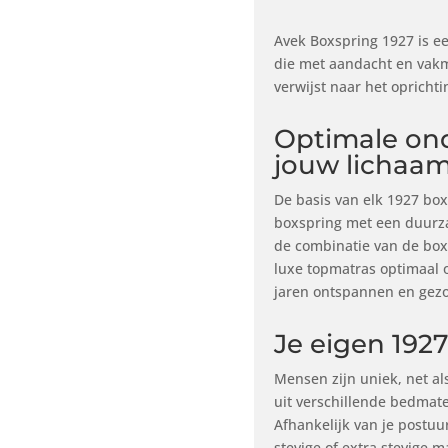
Avek Boxspring 1927 is e
die met aandacht en vak
verwijst naar het oprichti
Optimale on
jouw lichaam
De basis van elk 1927 bo
boxspring met een duurz
de combinatie van de box
luxe topmatras optimaal 
jaren ontspannen en gezo
Je eigen 1927
Mensen zijn uniek, net a
uit verschillende bedmat
Afhankelijk van je postuu
stevige of extra stevige m