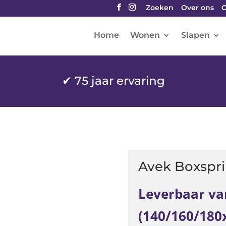
Zoeken
Over ons
O
Home
Wonen
Slapen
✔
75 jaar ervaring
Avek Boxspri
Leverbaar va
(140/160/180