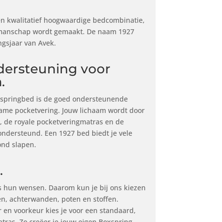
en kwalitatief hoogwaardige bedcombinatie,
manschap wordt gemaakt. De naam 1927
ngsjaar van Avek.
dersteuning voor
.
xspringbed is de goed ondersteunende
ame pocketvering. Jouw lichaam wordt door
, de royale pocketveringmatras en de
ondersteund. Een 1927 bed biedt je vele
nd slapen.
.
ls hun wensen. Daarom kun je bij ons kiezen
en, achterwanden, poten en stoffen.
r en voorkeur kies je voor een standaard,
atras. Zo creëer je jouw eigen Boxspring