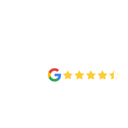
4.6
Van de
71 reviews
!