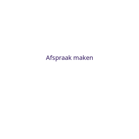
Advies nodig?
Twijfel niet en neem contact met ons op. Voor
passend advies staan onze adviseurs altijd voor u
klaar!
Afspraak maken
Van Kerkhoff wonen en
slapen
Trambaan 4 - 6657 CE Boven-Leeuwen
T:
0487 - 591288
info@vankerkhoffwonenenslapen.nl