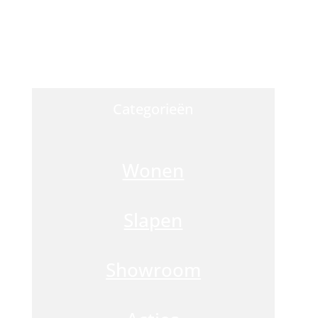
Van de
71 reviews
!
Categorieën
Wonen
Slapen
Showroom