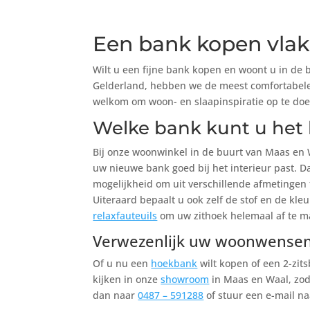
Een bank kopen vlak
Wilt u een fijne bank kopen en woont u in de
Gelderland, hebben we de meest comfortabele 
welkom om woon- en slaapinspiratie op te doe
Welke bank kunt u het 
Bij onze woonwinkel in de buurt van Maas en W
uw nieuwe bank goed bij het interieur past. 
mogelijkheid om uit verschillende afmetingen
Uiteraard bepaalt u ook zelf de stof en de k
relaxfauteuils
om uw zithoek helemaal af te m
Verwezenlijk uw woonwense
Of u nu een
hoekbank
wilt kopen of een 2-zit
kijken in onze
showroom
in Maas en Waal, zoda
dan naar
0487 – 591288
of stuur een e-mail n