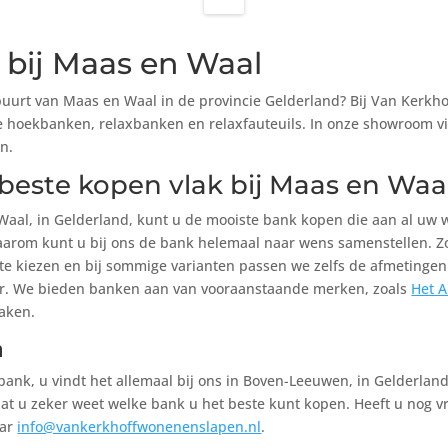
 bij Maas en Waal
 buurt van Maas en Waal in de provincie Gelderland? Bij Van Kerk
hoekbanken, relaxbanken en relaxfauteuils. In onze showroom vin
n.
beste kopen vlak bij Maas en Waa
aal, in Gelderland, kunt u de mooiste bank kopen die aan al uw we
Daarom kunt u bij ons de bank helemaal naar wens samenstellen. Zo
 te kiezen en bij sommige varianten passen we zelfs de afmetinge
leur. We bieden banken aan van vooraanstaande merken, zoals
Het 
aken.
n
sbank, u vindt het allemaal bij ons in Boven-Leeuwen, in Gelderla
t u zeker weet welke bank u het beste kunt kopen. Heeft u nog vrag
aar
info@vankerkhoffwonenenslapen.nl
.