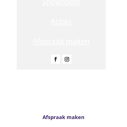
Showroom
Acties
Afspraak maken
Advies nodig?
n neem contact met ons op. Voor passend advies staan onze adviseur
klaar!
Afspraak maken