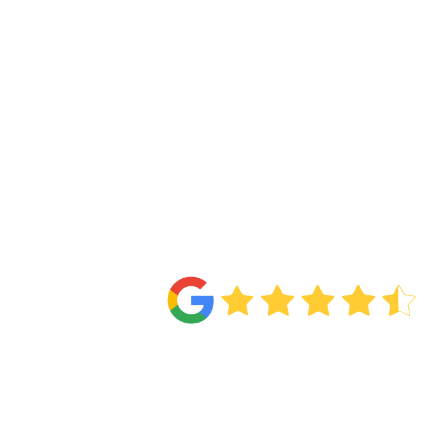
4.6
Van de
71 reviews
!