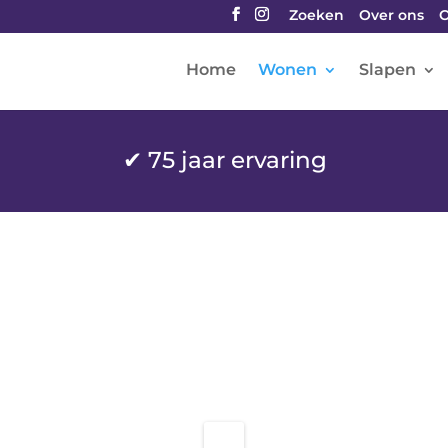
Zoeken
Over ons
O
Home
Wonen
Slapen
✔
75 jaar ervaring