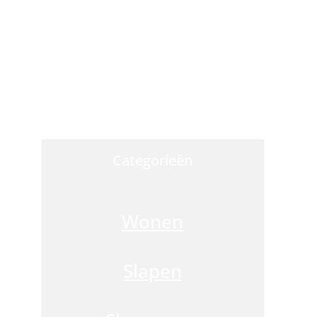
O
Categorieën
di
w
d
Wonen
vr
za
z
Slapen
m