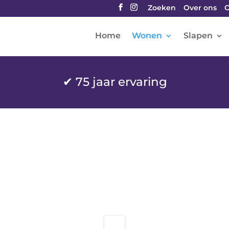
Zoeken
Over ons
O
Home
Wonen
Slapen
✔
75 jaar ervaring