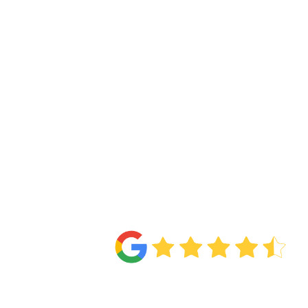
4.6
Van de
71 reviews
!