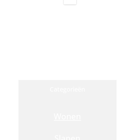
O
Categorieën
di
w
d
Wonen
vr
za
z
Slapen