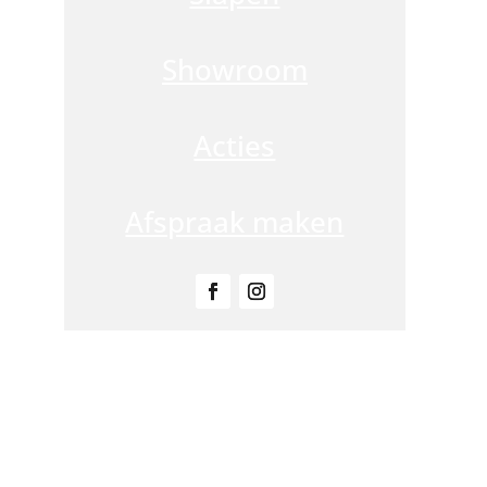
m
Showroom
Acties
Afspraak maken
Advies nodig?
n neem contact met ons op. Voor passend advies staan onze adviseur
klaar!