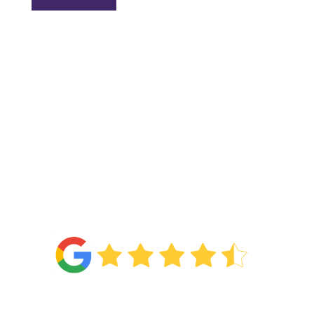
4.6
Van de
71 reviews
!