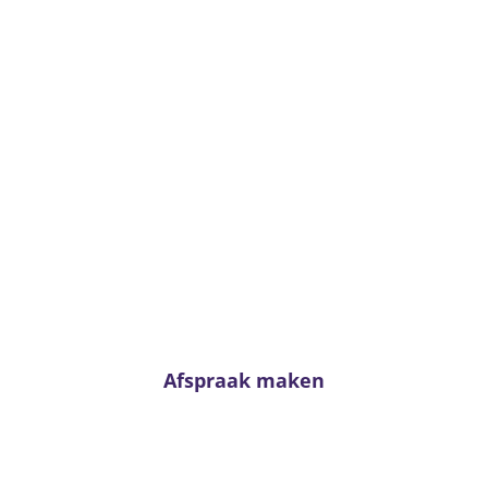
donderdag
9:30-17:30
vrijdag
9:30-17:30
zaterdag
10:00-17:00
zondag
gesloten
maandag
gesloten
Advies nodig?
Twijfel niet en neem contact met ons op. Voor
passend advies staan onze adviseurs altijd voor u
klaar!
Afspraak maken