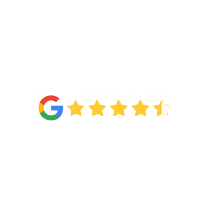
4.6
Van de
71 reviews
!
Categorieën
Wonen