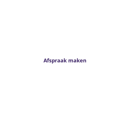
Advies nodig?
Twijfel niet en neem contact met ons op. Voor
passend advies staan onze adviseurs altijd voor u
klaar!
Afspraak maken
Van Kerkhoff wonen en
slapen
Trambaan 4 - 6657 CE Boven-Leeuwen
T:
0487 - 591288