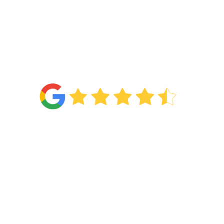
4.6
Van de
71 reviews
!
Categorieën
Wonen
Slapen