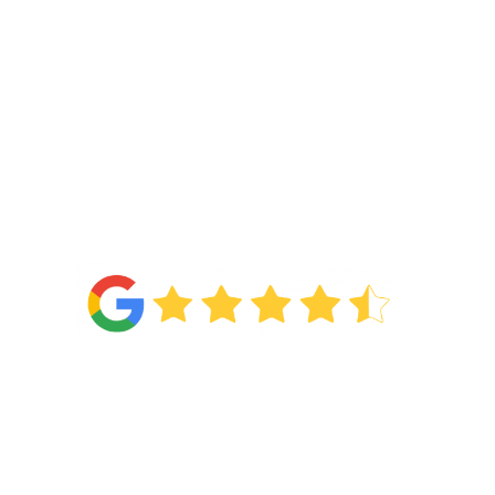
4.6
Van de
71 reviews
!
Categorieën