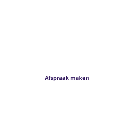
zondag
gesloten
maandag
gesloten
Advies nodig?
Twijfel niet en neem contact met ons op. Voor
passend advies staan onze adviseurs altijd voor u
klaar!
Afspraak maken
Van Kerkhoff wonen en
slapen
Trambaan 4 - 6657 CE Boven-Leeuwen