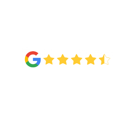
4.6
Van de
71 reviews
!
Categorieën
Wonen
Slapen