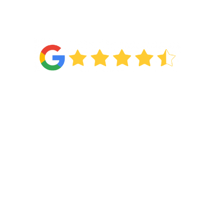
4.6
Van de
71 reviews
!
Categorieën
Wonen
Slapen
Showroom
Acties