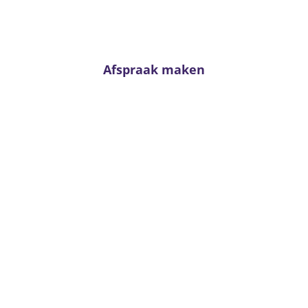
passend advies staan onze adviseurs altijd voor u
klaar!
Afspraak maken
Van Kerkhoff wonen en
slapen
Trambaan 4 - 6657 CE Boven-Leeuwen
T:
0487 - 591288
info@vankerkhoffwonenenslapen.nl