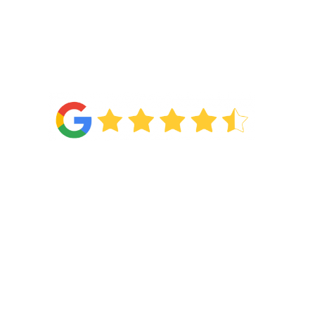
4.6
Van de
71 reviews
!
Categorieën
Wonen
Slapen
Showroom