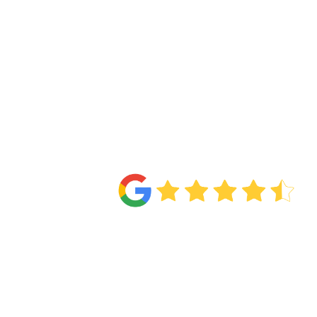
4.6
Van de
71 reviews
!