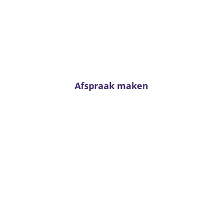
Advies nodig?
n neem contact met ons op. Voor passend advies staan onze adviseur
klaar!
Afspraak maken
Van Kerkhoff wonen en slapen
Trambaan 4 - 6657 CE Boven-Leeuwen
T:
0487 - 591288
info@vankerkhoffwonenenslapen.nl