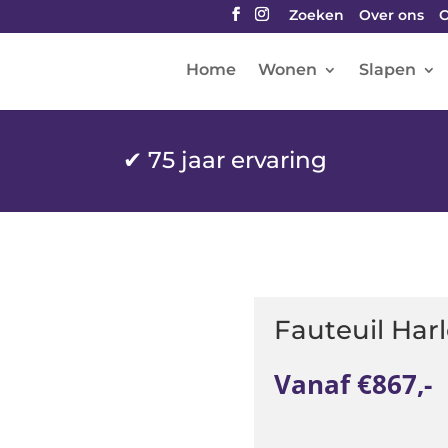
Zoeken
Over ons
O
Home
Wonen
Slapen
✔
75 jaar ervaring
Fauteuil Har
Vanaf €867,-