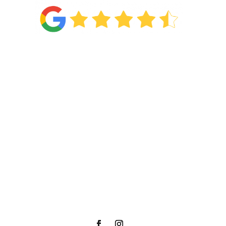
Van de
71 reviews
!
Categorieën
Wonen
Slapen
Showroom
Acties
Afspraak maken