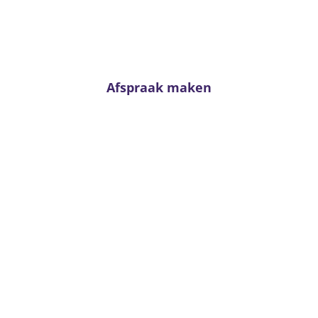
Twijfel niet en neem contact met ons op. Voor
passend advies staan onze adviseurs altijd voor u
klaar!
Afspraak maken
Van Kerkhoff wonen en
slapen
Trambaan 4 - 6657 CE Boven-Leeuwen
T:
0487 - 591288
info@vankerkhoffwonenenslapen.nl