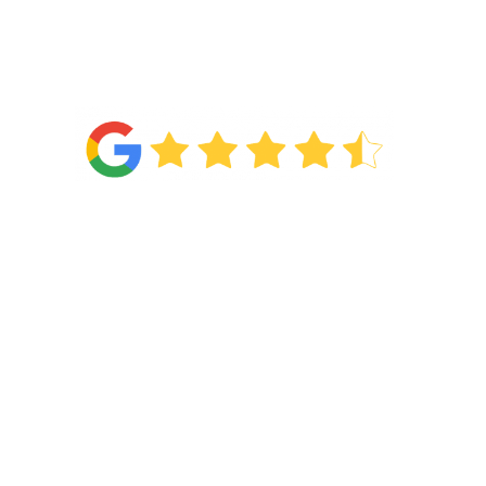
4.6
Van de
71 reviews
!
Categorieën
Wonen
Slapen
Showroom