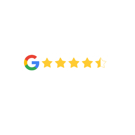
4.6
Van de
71 reviews
!
Categorieën
Wonen
Slapen