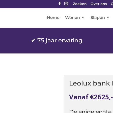
Zoeken
Over ons
O
Home
Wonen
Slapen
✔
75 jaar ervaring
Leolux bank 
Vanaf €2625,-
De enige echte