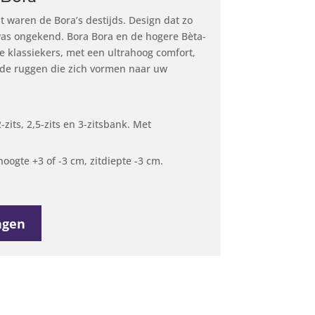
t waren de Bora’s destijds. Design dat zo
 was ongekend. Bora Bora en de hogere Bèta-
de klassiekers, met een ultrahoog comfort,
de ruggen die zich vormen naar uw
-zits, 2,5-zits en 3-zitsbank. Met
hoogte +3 of -3 cm, zitdiepte -3 cm.
agen