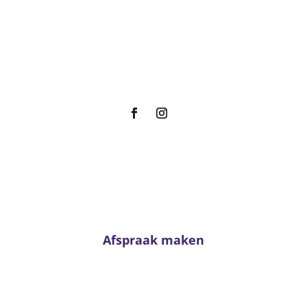
vr
Showroom
za
z
Acties
m
Afspraak maken
Advies nodig?
n neem contact met ons op. Voor passend advies staan onze adviseur
klaar!
Afspraak maken