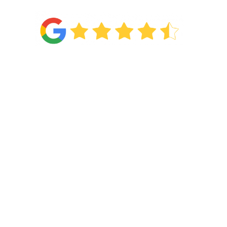
Van de
71 reviews
!
Categorieën
Wonen
Slapen
Showroom
Acties
Afspraak maken