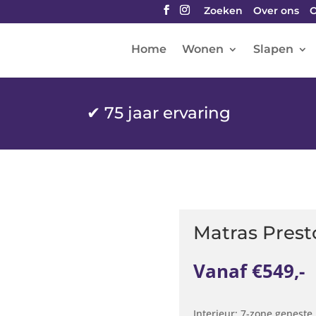
Zoeken
Over ons
O
Home
Wonen
Slapen
✔
75 jaar ervaring
Matras Prest
Vanaf €549,-
Interieur: 7-zone genest