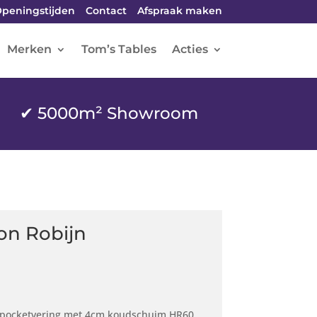
peningstijden
Contact
Afspraak maken
Merken
Tom’s Tables
Acties
✔ 5000m² Showroom
on Robijn
e pocketvering met 4cm koudschuim HR60