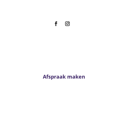
m
Afspraak maken
Advies nodig?
n neem contact met ons op. Voor passend advies staan onze adviseur
klaar!
Afspraak maken
Van Kerkhoff wonen en slapen
Trambaan 4 - 6657 CE Boven-Leeuwen