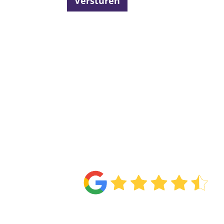
Versturen
4.6
Van de
71 reviews
!