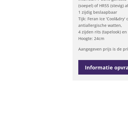
(soepel) of HR55 (stevig) 
1 zijdig beslaapbaar
Tijk: Feran Ice 'Cool&dry
antiallergische watten,
4 zijden rits (tapelook) 
Hoogte: 24cm
Aangegeven prijs is de pr
Informatie opvr