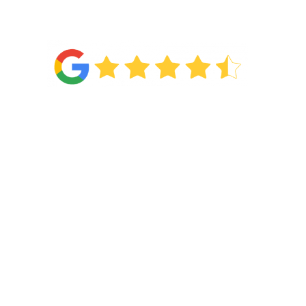
4.6
Van de
71 reviews
!
Categorieën
Wonen
Slapen
Showroom
Acties
Afspraak maken