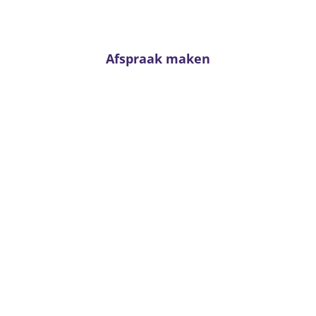
klaar!
Afspraak maken
Van Kerkhoff wonen en
slapen
Trambaan 4 - 6657 CE Boven-Leeuwen
T:
0487 - 591288
info@vankerkhoffwonenenslapen.nl