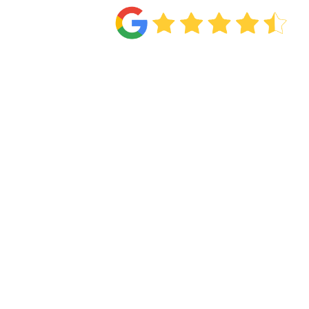
Van de
71 reviews
!
Twijfel niet e