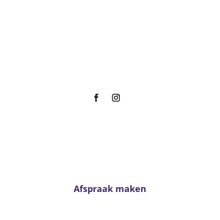
w
d
Slapen
vr
Showroom
za
z
Acties
m
Afspraak maken
Advies nodig?
n neem contact met ons op. Voor passend advies staan onze adviseur
klaar!
Afspraak maken