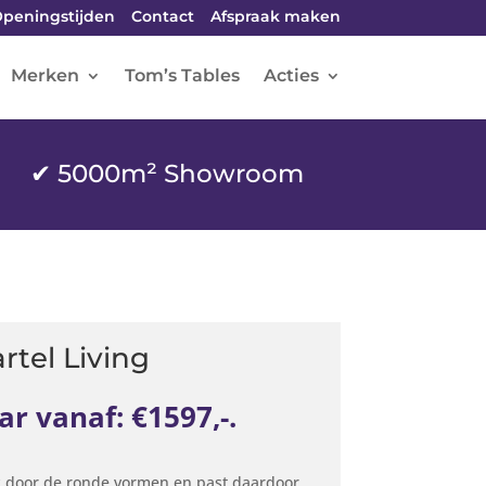
peningstijden
Contact
Afspraak maken
Merken
Tom’s Tables
Acties
✔ 5000m² Showroom
tel Living
ar vanaf: €1597,-.
 door de ronde vormen en past daardoor