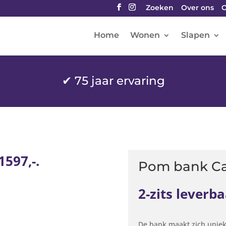
Zoeken
Over ons
O
Home
Wonen
Slapen
✔
75 jaar ervaring
1597,-.
Pom bank Car
2-zits leverba
De bank maakt zich uniek