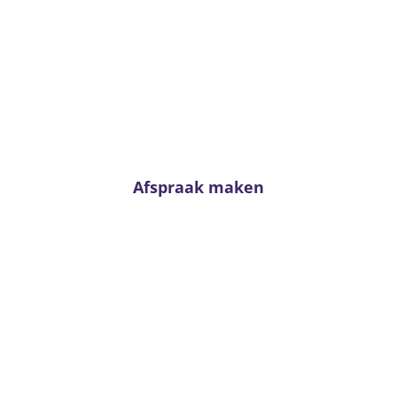
Advies nodig?
Twijfel niet en neem contact met ons op. Voor
passend advies staan onze adviseurs altijd voor u
klaar!
Afspraak maken
Van Kerkhoff wonen en
slapen
Trambaan 4 - 6657 CE Boven-Leeuwen
T:
0487 - 591288