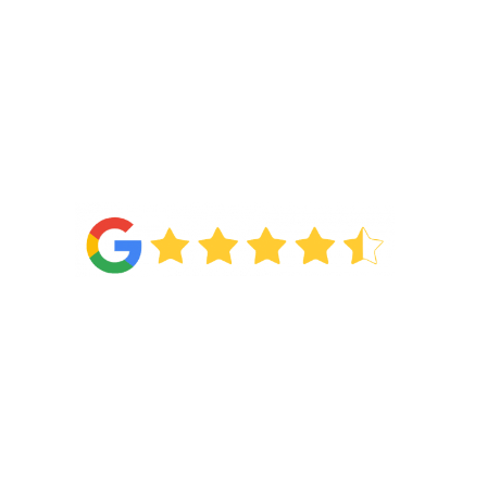
4.6
Van de
71 reviews
!
Categorieën
Wonen