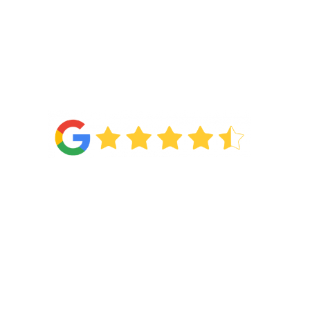
4.6
Van de
71 reviews
!
Categorieën
Wonen
Slapen