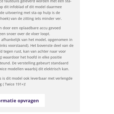
ce fauteuils geleverd worden met een sta-
rop dit infoblad of dit model daarmee
 de uitvoering met sta-op hulp is de
hoek) van de zitting iets minder ver.
n door een oplaadbare accu gevoed
een snoer over de vloer loopt.
n afhankelijk van het model, opgenomen in
(links voorstaand). Het bovenste deel van de
d tegen rust, kan van achter naar voor
) waardoor het hoofd in elke positie
und. De verstelling gebeurt standaard
ice modellen waarbij dit elektrisch kan.
 is dit model ook leverbaar met verlengde
g ( Twice 191+)!
ormatie opvragen