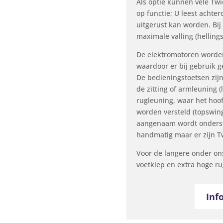
Als optie kunnen vele Twi
op functie; U leest achte
uitgerust kan worden. Bij
maximale valling (hellings
De elektromotoren worde
waardoor er bij gebruik g
De bedieningstoetsen zij
de zitting of armleuning 
rugleuning, waar het hoof
worden versteld (topswing
aangenaam wordt onderste
handmatig maar er zijn Tw
Voor de langere onder ons
voetklep en extra hoge ru
Inf