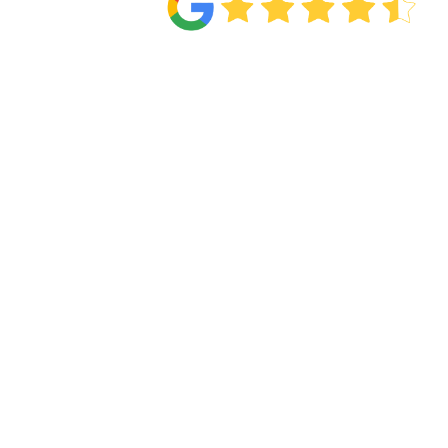
Van de
71 reviews
!
Twijf
passend