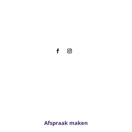
Slapen
vr
Showroom
za
z
Acties
m
Afspraak maken
Advies nodig?
el niet en neem contact met ons op
 advies staan onze adviseurs altij
klaar!
Afspraak maken