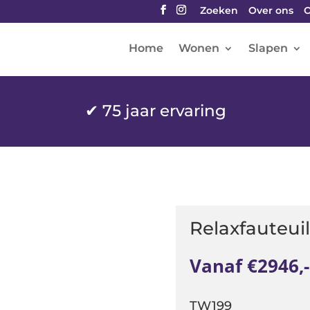
Zoeken
Over ons
O
Home
Wonen
Slapen
✔
75 jaar ervaring
Relaxfauteuil
Vanaf €2946,-
TW199