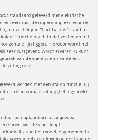
ordt standaard geleverd met elektrische
oren; één voor de rugleuning, één voor de
ting en voetklep in "hart-balans" stand te
balans” functie houdt in dat voeten en het
horizontale lijn liggen. Hierdoor wordt het
als zeer rustgevend wordt ervaren. U kunt
 gebruik van de voetensteun kantelen.
 de zitting mee.
eleverd worden met een sta-op functie. Bij
hulp is de maximale valling (hellingshoek)
 ver.
n door een oplaadbare accu gevoed
een snoer over de vloer loopt.
n afhankelijk van het model, opgenomen in
(links voorstaand). Het bovenste deel van de