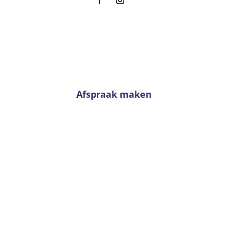
Advies nodig?
n neem contact met ons op. Voor passend advies staan onze adviseur
klaar!
Afspraak maken
Van Kerkhoff wonen en slapen
Trambaan 4 - 6657 CE Boven-Leeuwen
T:
0487 - 591288
info@vankerkhoffwonenenslapen.nl