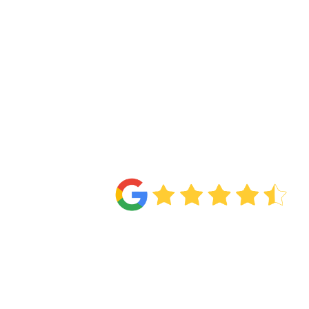
4.6
Van de
71 reviews
!