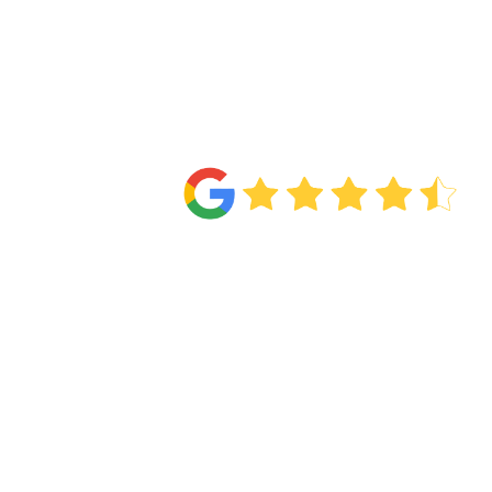
4.6
Van de
71 reviews
!
Twijfel niet e