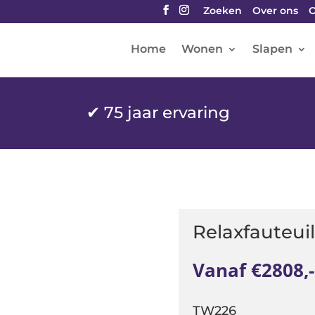
Zoeken
Over ons
O
Home
Wonen
Slapen
✔
75 jaar ervaring
Relaxfauteui
Vanaf €2808,-
TW226