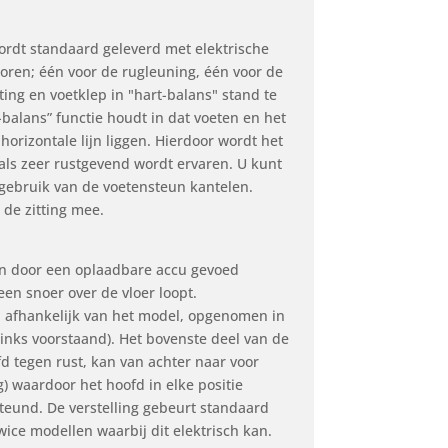
ordt standaard geleverd met elektrische
oren; één voor de rugleuning, één voor de
ting en voetklep in "hart-balans" stand te
balans” functie houdt in dat voeten en het
horizontale lijn liggen. Hierdoor wordt het
als zeer rustgevend wordt ervaren. U kunt
 gebruik van de voetensteun kantelen.
 de zitting mee.
n door een oplaadbare accu gevoed
een snoer over de vloer loopt.
n afhankelijk van het model, opgenomen in
(links voorstaand). Het bovenste deel van de
d tegen rust, kan van achter naar voor
) waardoor het hoofd in elke positie
und. De verstelling gebeurt standaard
ice modellen waarbij dit elektrisch kan.