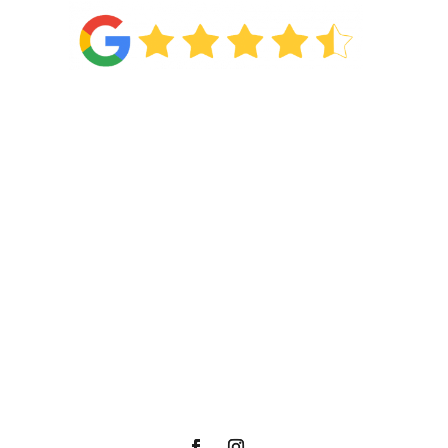
Van de
71 reviews
!
Categorieën
Wonen
Slapen
Showroom
Acties
Afspraak maken