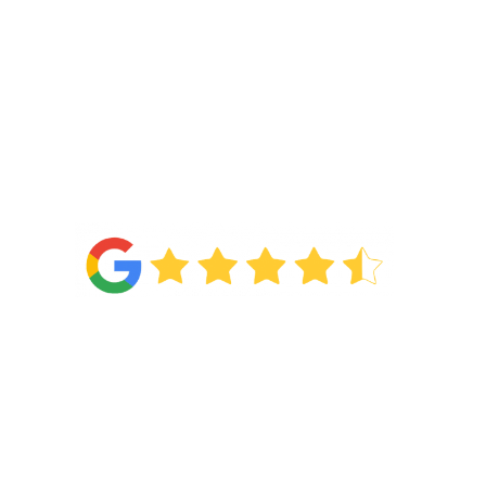
4.6
Van de
71 reviews
!
Categorieën
Wonen