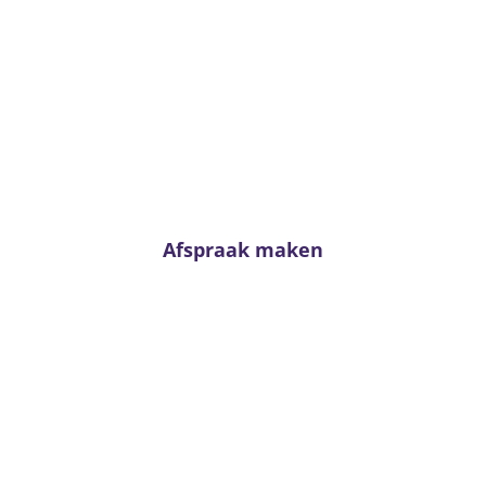
Advies nodig?
Twijfel niet en neem contact met ons op. Voor
passend advies staan onze adviseurs altijd voor u
klaar!
Afspraak maken
Van Kerkhoff wonen en
slapen
Trambaan 4 - 6657 CE Boven-Leeuwen
T:
0487 - 591288