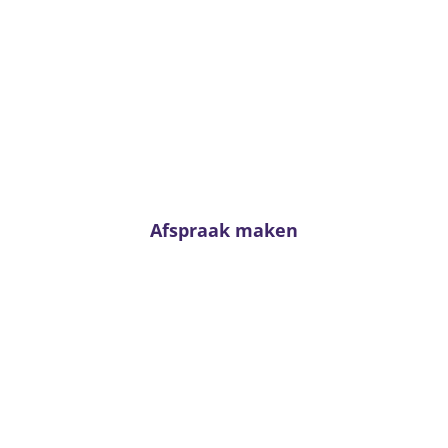
Advies nodig?
Twijfel niet en neem contact met ons op. Voor
passend advies staan onze adviseurs altijd voor u
klaar!
Afspraak maken
Van Kerkhoff wonen en
slapen
Trambaan 4 - 6657 CE Boven-Leeuwen
T:
0487 - 591288