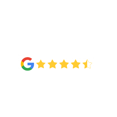
4.6
Van de
71 reviews
!
Categorieën
Wonen