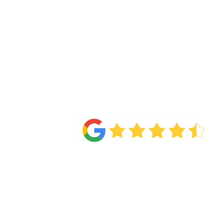
4.6
Van de
71 reviews
!