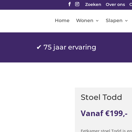
Zoeken
Over ons
O
Home
Wonen
Slapen
✔
75 jaar ervaring
Stoel Todd
Vanaf €199,-
Eetkamer stoel Todd is en