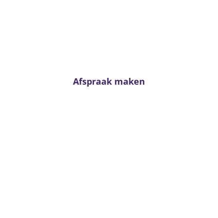
Advies nodig?
n neem contact met ons op. Voor passend advies staan onze adviseur
klaar!
Afspraak maken
Van Kerkhoff wonen en slapen
Trambaan 4 - 6657 CE Boven-Leeuwen
T:
0487 - 591288
info@vankerkhoffwonenenslapen.nl