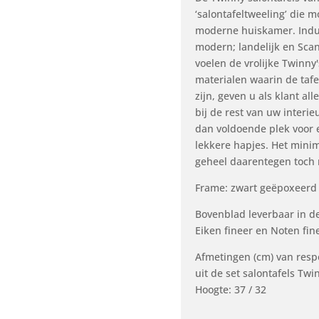
‘salontafeltweeling’ die 
moderne huiskamer. Indust
modern; landelijk en Scan
voelen de vrolijke Twinny'
materialen waarin de taf
zijn, geven u als klant al
bij de rest van uw interi
dan voldoende plek voor 
lekkere hapjes. Het mini
geheel daarentegen toch r
Frame: zwart geëpoxeerd o
Bovenblad leverbaar in de
Eiken fineer en Noten fin
Afmetingen (cm) van respec
uit de set salontafels Twin
Hoogte: 37 / 32