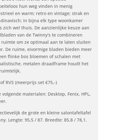
moeiteloos hun weg vinden in menig
rieel en warm; retro en vintage; strak en
dinavisch; in bijna elk type woonkamer
s zich wel thuis. De aanzienlijke keuze aan
elbladen van de Twinny's te combineren
le ruimte om ze optimaal aan te laten sluiten
eur. De ruime, eivormige bladen bieden meer
een flinke bos bloemen of schalen met
malistische, metalen draadframe houdt het
uimtelijk.
f RVS (meerprijs set €75,-)
 volgende materialen: Desktop, Fenix, HPL,
eer.
tievelijk de grote en kleine salontafeltafel
ny. Lengte: 95,5 / 87. Breedte: 85,8 / 78,1.