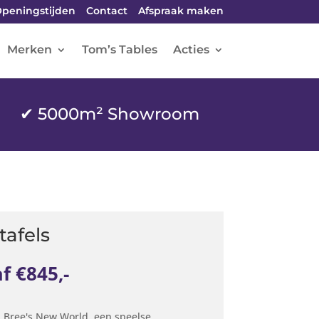
peningstijden
Contact
Afspraak maken
Merken
Tom’s Tables
Acties
✔ 5000m² Showroom
tafels
f €845,-
n Bree's New World, een speelse