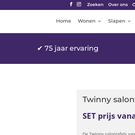
Zoeken
Over ons
O
Home
Wonen
Slapen
✔
75 jaar ervaring
Twinny salon
SET prijs vana
De Twinny salontafels va