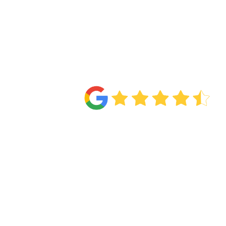
4.6
Van de
71 reviews
!