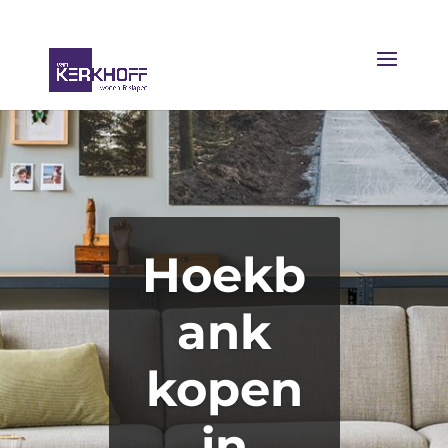
Hoekb
ank
kopen
in