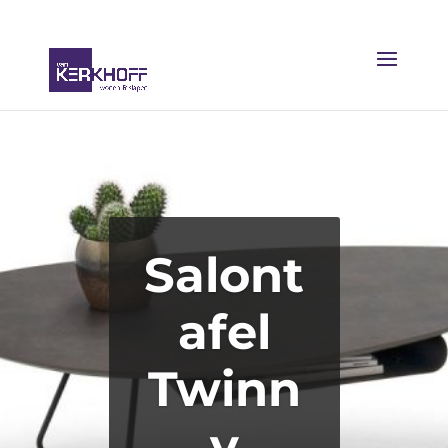
Salont
afel
Twinn
y